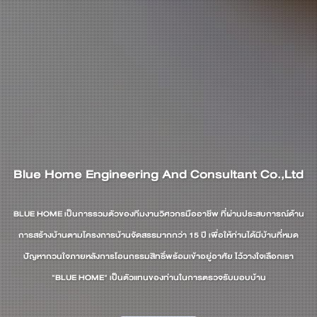
Blue Home Engineering And Consultant Co.,Ltd
BLUE HOME เป็นการรวมตัวของทีมงานวิศวกรมืออาชีพ ที่ผ่านประสบการณ์ด้าน
การสร้างบ้านตามโครงการบ้านจัดสรรมากกว่า 15 ปี เพื่อให้ท่านได้มีบ้านที่หมด
ปัญหากวนใจภายหลังการโอนกรรมสิทธิ์พร้อมเข้าอยู่อาศัย ไว้วางใจเลือกเรา
"BLUE HOME" เป็นตัวแทนของท่านในการตรวจรับมอบบ้าน